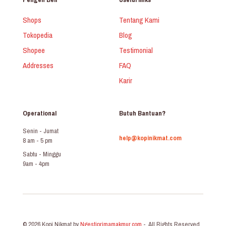
Shops
Tentang Kami
Tokopedia
Blog
Shopee
Testimonial
Addresses
FAQ
Karir
Operational
Butuh Bantuan?
Senin - Jumat
help@kopinikmat.com
8 am - 5 pm
Sabtu - Minggu
9am - 4pm
© 2026 Kopi Nikmat by
Ngestiprimamakmur.com
- All Rights Reserved