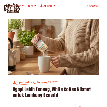
Categories
Tags
Authors
Show all
kopinikmat
on
February 23, 2026
Ngopi Lebih Tenang, White Coffee Nikmat
untuk Lambung Sensitif